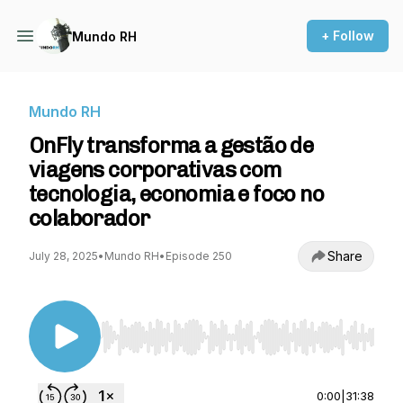
+ Follow
Mundo RH
Mundo RH
OnFly transforma a gestão de
viagens corporativas com
tecnologia, economia e foco no
colaborador
Share
July 28, 2025
•
Mundo RH
•
Episode 250
Use Left/Right to seek, Home/End to jump to st
0:00
|
31:38